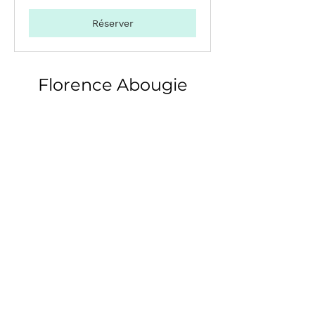
Réserver
Florence Abougie
Sophrologue certifiée RNCP
Fréjus
Adultes - Adolescents
Adresse
Le capitou
83600 Fréjus
Horaires