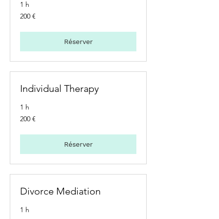
1 h
200
200 €
euros
Réserver
Individual Therapy
1 h
200
200 €
euros
Réserver
Divorce Mediation
1 h
200