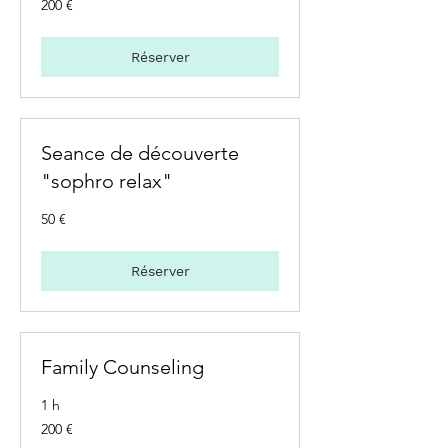
200 €
euros
Réserver
Seance de découverte
"sophro relax"
50
50 €
euros
Réserver
Family Counseling
1 h
200
200 €
euros